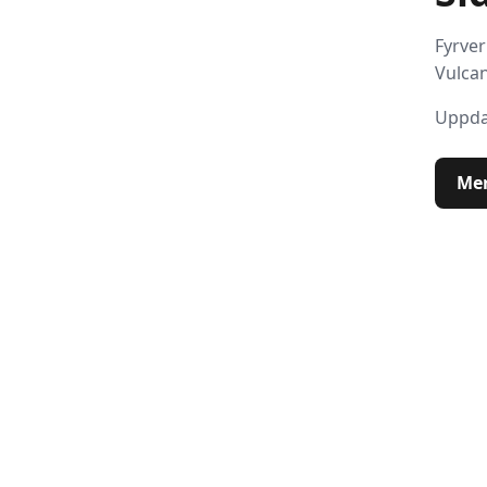
Fyrver
Vulca
Uppda
Mer